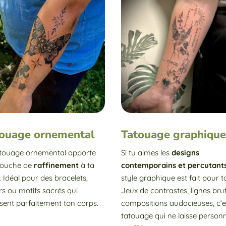
ouage ornemental
Tatouage graphiqu
atouage ornemental apporte
Si tu aimes les
designs
touche de
raffinement
à ta
contemporains et percutant
 Idéal pour des bracelets,
style graphique est fait pour to
ers ou motifs sacrés qui
Jeux de contrastes, lignes bru
ent parfaitement ton corps.
compositions audacieuses, c’e
tatouage qui ne laisse person