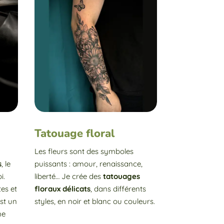
e
Tatouage floral
Les fleurs sont des symboles
s
, le
puissants : amour, renaissance,
i.
liberté… Je crée des
tatouages
tes et
floraux
délicats
, dans différents
st un
styles, en noir et blanc ou couleurs.
ne