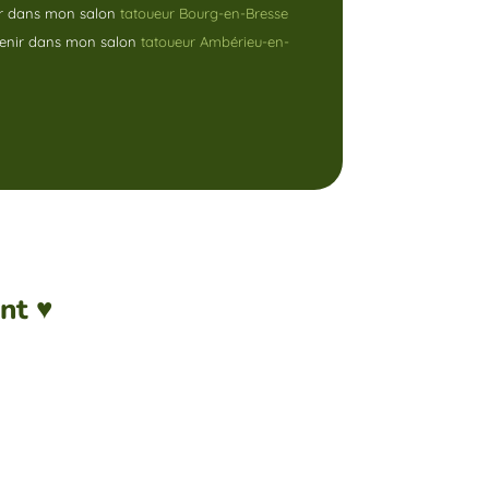
ir dans mon salon
tatoueur Bourg-en-Bresse
venir dans mon salon
tatoueur Ambérieu-en-
ent
♥