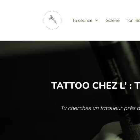
Ta séance
Galerie
Ton his
TATTOO CHEZ L’ :
Tu cherches un tatoueur près 