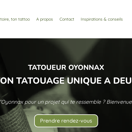
toire, ton tattoo
A propos
Contact
Inspirations & conseils
TATOUEUR OYONNAX
 TON TATOUAGE UNIQUE A DEU
d’Oyonnax pour un projet qui te ressemble ? Bienvenu
Prendre rendez-vous