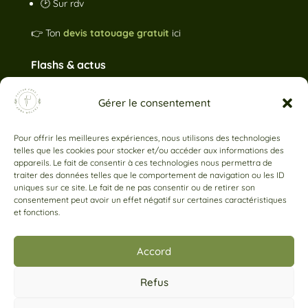
🕑 Sur rdv
👉 Ton
devis tatouage gratuit
ici
Flashs & actus
Gérer le consentement
Pour offrir les meilleures expériences, nous utilisons des technologies
telles que les cookies pour stocker et/ou accéder aux informations des
appareils. Le fait de consentir à ces technologies nous permettra de
traiter des données telles que le comportement de navigation ou les ID
uniques sur ce site. Le fait de ne pas consentir ou de retirer son
consentement peut avoir un effet négatif sur certaines caractéristiques
et fonctions.
Accord
Refus