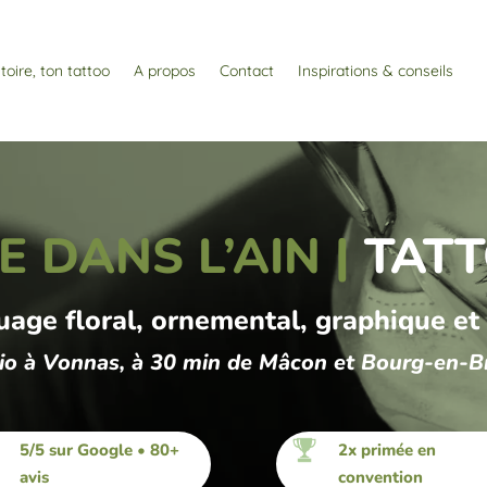
toire, ton tattoo
A propos
Contact
Inspirations & conseils
 DANS L’AIN |
TATT
uage floral, ornemental, graphique et
io à Vonnas, à 30 min de Mâcon et Bourg-en-B
5/5 sur Google • 80+
2x primée en
avis
convention