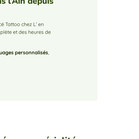
 l’Ain depuis
cé Tattoo chez L’ en
plète et des heures de
uages personnalisés
,