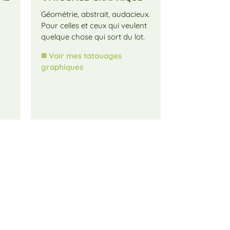
Géométrie, abstrait, audacieux.
Chats, loups,
Pour celles et ceux qui veulent
j’adore captu
quelque chose qui sort du lot.
d’un animal d
fine semi-réali
◼️ Voir mes tatouages
.
graphiques
🐺
Visiter ma