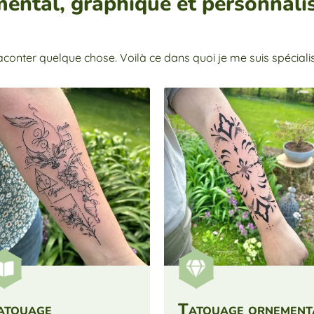
ental, graphique et personnalis
conter quelque chose. Voilà ce dans quoi je me suis spécialis


atouage
Tatouage ornement