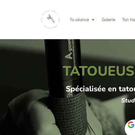
Ta séance
Galerie
Ton his
TATOUEUSE
Spécialisée en tato
Stud