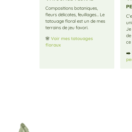
p
Compositions botaniques,
fleurs délicates, feuillages… Le
C’e
tatouage floral est un de mes
un
terrains de jeu favori.
Je
de 
🌸
Voir mes tatouages
ce 
floraux
✒️
pe