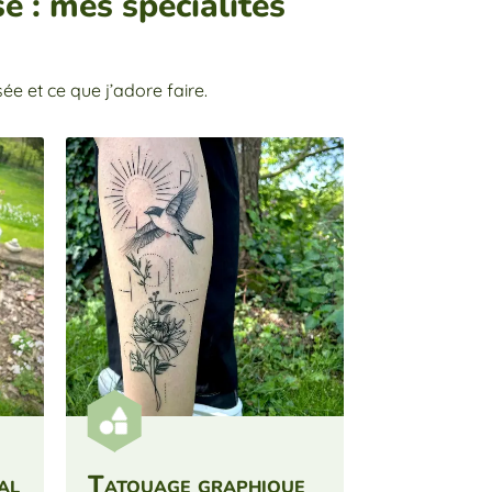
é : mes spécialités
ée et ce que j’adore faire.


al
Tatouage graphique
Tatouage