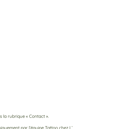
is la rubrique
« Contact ».
uniquement par l’équipe Tattoo chez L’