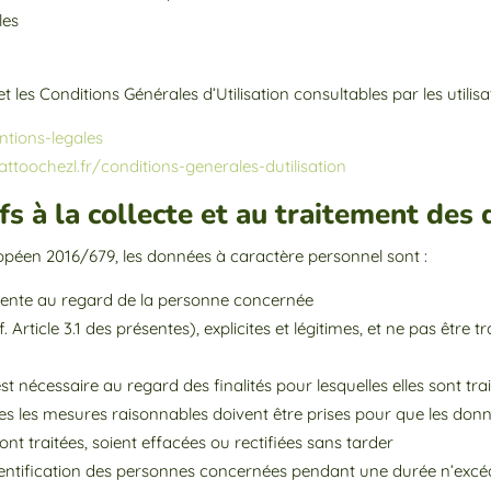
lles
t les Conditions Générales d’Utilisation consultables par les utilis
ntions-legales
tattoochezl.fr/conditions-generales-dutilisation
tifs à la collecte et au traitement de
opéen 2016/679, les données à caractère personnel sont :
sparente au regard de la personne concernée
. Article 3.1 des présentes), explicites et légitimes, et ne pas être
st nécessaire au regard des finalités pour lesquelles elles sont tra
utes les mesures raisonnables doivent être prises pour que les don
sont traitées, soient effacées ou rectifiées sans tarder
entification des personnes concernées pendant une durée n’excéd