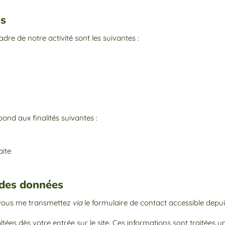
es
dre de notre activité sont les suivantes :
pond aux finalités suivantes :
aite
e des données
e vous me transmettez
via
le formulaire de contact accessible depu
ées dès votre entrée sur le site. Ces informations sont traitées 