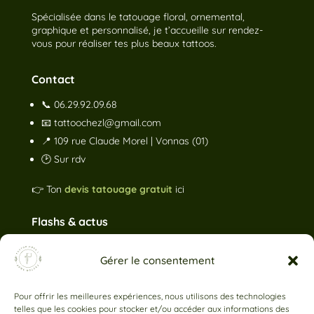
Spécialisée dans le tatouage floral, ornemental,
graphique et personnalisé, je t’accueille sur rendez-
vous pour réaliser tes plus beaux tattoos.
Contact
📞
06.29.92.09.68
📧
tattoochezl@gmail.com
📍 109 rue Claude Morel | Vonnas (01)
🕑 Sur rdv
👉 Ton
devis tatouage gratuit
ici
Flashs & actus
Gérer le consentement
Pour offrir les meilleures expériences, nous utilisons des technologies
telles que les cookies pour stocker et/ou accéder aux informations des