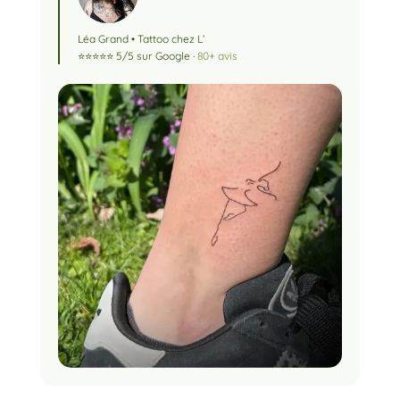
Léa Grand • Tattoo chez L’
⭐⭐⭐⭐⭐ 5/5 sur Google ·
80+ avis