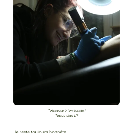
Tatoueuse à ton écoute !
Tattoo chez L’®
Je reste toujours honnête.