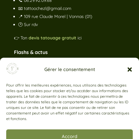
📞
06.29.92.09.68
📧
tattoochezl@gmail.com
📍 109 rue Claude Morel | Vonnas (01)
🕑 Sur rdv
👉 Ton
devis tatouage gratuit
ici
Flashs & actus
Gérer le consentement
Pour offrir les meilleures expériences, nous utilisons des technologies
telles que les cookies pour stocker et/ou accéder aux informations des
appareils. Le fait de consentir à ces technologies nous permettra de
traiter des données telles que le comportement de navigation ou les ID
uniques sur ce site. Le fait de ne pas consentir ou de retirer son
consentement peut avoir un effet négatif sur certaines caractéristiques
et fonctions.
Accord