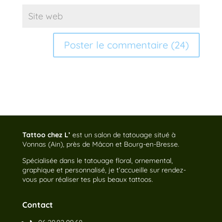
Tattoo chez L’
est un salon de tatouage situé à
Vonnas (Ain), près de Mâcon et Bourg-en-Bresse.
Spécialisée dans le tatouage floral, ornemental,
graphique et personnalisé, je t’accueille sur rendez-
vous pour réaliser tes plus beaux tattoos.
Contact