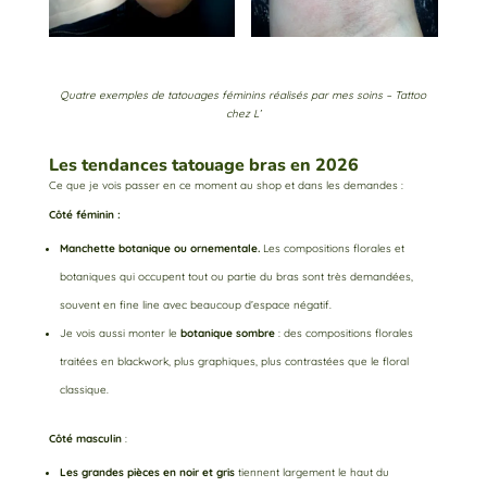
Quatre exemples de tatouages féminins réalisés par mes soins – Tattoo
chez L’
Les tendances tatouage bras en 2026
Ce que je vois passer en ce moment au shop et dans les demandes :
Côté féminin :
Manchette botanique ou ornementale.
Les compositions florales et
botaniques qui occupent tout ou partie du bras sont très demandées,
souvent en fine line avec beaucoup d’espace négatif.
Je vois aussi monter le
botanique sombre
: des compositions florales
traitées en blackwork, plus graphiques, plus contrastées que le floral
classique.
Côté masculin
:
Les grandes pièces en noir et gris
tiennent largement le haut du