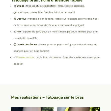
Tatouage bras : fiche d’identité rapide
🎨
Styles
: tous les styles s’adaptent. Floral, réaliste, japonais,
géométrique, minimaliste, fine line, tribal, ornemental.
😌
Douleur
: variable selon la zone. Faible sur le biceps externe et le haut
du bras, intense sur le coude, l’intérieur du bras et le poignet.
💶
Prix
: à partir de 80 € pour un motif simple, plusieurs milliers pour une
manchette complète.
🕐
Durée de séance
: 30 min pour un petit motif, jusqu’à des dizaines de
séances pour un bras complet.
✅
Premier tattoo
: oui, le haut du bras est l’une des meilleures zones pour
débuter.
Mes réalisations – Tatouage sur le bras