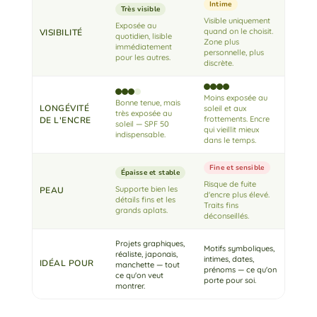
Intime
Très visible
Visible uniquement
Exposée au
quand on le choisit.
VISIBILITÉ
quotidien, lisible
Zone plus
immédiatement
personnelle, plus
pour les autres.
discrète.
Moins exposée au
Bonne tenue, mais
LONGÉVITÉ
soleil et aux
très exposée au
frottements. Encre
DE L'ENCRE
soleil — SPF 50
qui vieillit mieux
indispensable.
dans le temps.
Fine et sensible
Épaisse et stable
Risque de fuite
Supporte bien les
PEAU
d'encre plus élevé.
détails fins et les
Traits fins
grands aplats.
déconseillés.
Projets graphiques,
Motifs symboliques,
réaliste, japonais,
intimes, dates,
IDÉAL POUR
manchette — tout
prénoms — ce qu'on
ce qu'on veut
porte pour soi.
montrer.