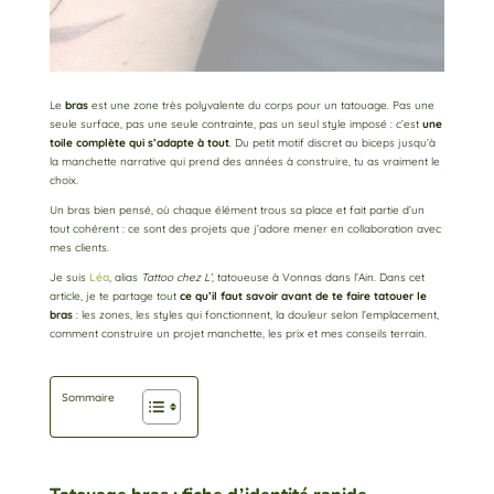
Le
bras
est une zone très polyvalente du corps pour un tatouage. Pas une
seule surface, pas une seule contrainte, pas un seul style imposé : c’est
une
toile complète qui s’adapte à tout
. Du petit motif discret au biceps jusqu’à
la manchette narrative qui prend des années à construire, tu as vraiment le
choix.
Un bras bien pensé, où chaque élément trous sa place et fait partie d’un
tout cohérent : ce sont des projets que j’adore mener en collaboration avec
mes clients.
Je suis
Léa
, alias
Tattoo chez L’,
tatoueuse à Vonnas dans l’Ain. Dans cet
article, je te partage tout
ce qu’il faut savoir avant de te faire tatouer le
bras
: les zones, les styles qui fonctionnent, la douleur selon l’emplacement,
comment construire un projet manchette, les prix et mes conseils terrain.
Sommaire