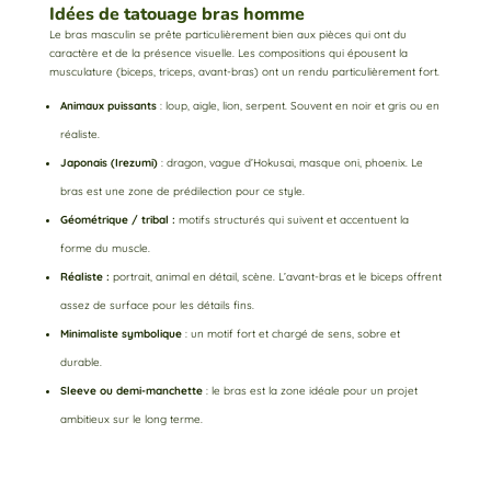
Idées de tatouage bras homme
Le bras masculin se prête particulièrement bien aux pièces qui ont du
caractère et de la présence visuelle. Les compositions qui épousent la
musculature (biceps, triceps, avant-bras) ont un rendu particulièrement fort.
Animaux puissants
: loup, aigle, lion, serpent. Souvent en noir et gris ou en
réaliste.
Japonais (Irezumi)
: dragon, vague d’Hokusai, masque oni, phoenix. Le
bras est une zone de prédilection pour ce style.
Géométrique / tribal :
motifs structurés qui suivent et accentuent la
forme du muscle.
Réaliste
:
portrait, animal en détail, scène. L’avant-bras et le biceps offrent
assez de surface pour les détails fins.
Minimaliste symbolique
: un motif fort et chargé de sens, sobre et
durable.
Sleeve ou demi-manchette
: le bras est la zone idéale pour un projet
ambitieux sur le long terme.