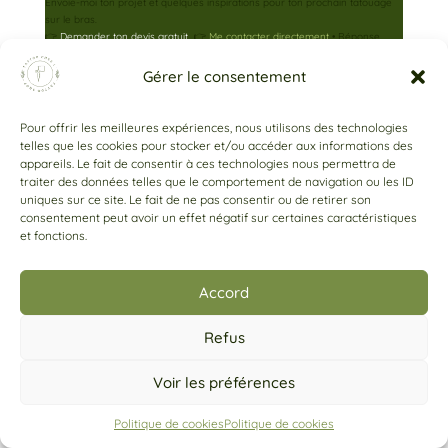
Envoie-moi ton projet et quelques inspirations pour ton prochain tatouage
sur le bras.
👉
Demander ton devis gratuit
👉
Me contacter directement
• Réponse
sous 1 à 3 jours • Sans engagement
Gérer le consentement
Combien coûte un tatouage sur le bras ?
Le bras est une zone où les projets peuvent être très variés… et les budgets
Pour offrir les meilleures expériences, nous utilisons des technologies
aussi.
telles que les cookies pour stocker et/ou accéder aux informations des
appareils. Le fait de consentir à ces technologies nous permettra de
traiter des données telles que le comportement de navigation ou les ID
Format
Description
Fourchette indicative
uniques sur ce site. Le fait de ne pas consentir ou de retirer son
consentement peut avoir un effet négatif sur certaines caractéristiques
et fonctions.
Petit motif
5–10 cm · motif
à partir de 80 €
biceps ou
simple
avant-bras
Accord
Pièce
10–20 cm · niveau
150 – 400 €
moyenne
de détail variable
Refus
Quarter
Composition
Voir les préférences
sleeve
partielle,
à partir de 400 €
facilement
épaule →
cachable
mi-biceps
Politique de cookies
Politique de cookies