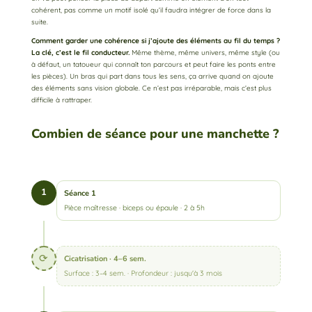
cohérent, pas comme un motif isolé qu’il faudra intégrer de force dans la
suite.
Comment garder une cohérence si j’ajoute des éléments au fil du temps ?
La clé, c’est le fil conducteur.
Même thème, même univers, même style (ou
à défaut, un tatoueur qui connaît ton parcours et peut faire les ponts entre
les pièces). Un bras qui part dans tous les sens, ça arrive quand on ajoute
des éléments sans vision globale. Ce n’est pas irréparable, mais c’est plus
difficile à rattraper.
Combien de séance pour une manchette ?
1
Séance 1
Pièce maîtresse · biceps ou épaule · 2 à 5h
⟳
Cicatrisation · 4–6 sem.
Surface : 3–4 sem. · Profondeur : jusqu'à 3 mois