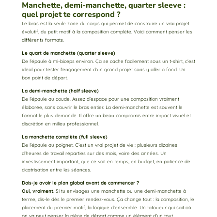
Manchette, demi-manchette, quarter sleeve :
quel projet te correspond ?
Le bras est la seule zone du corps qui permet de construire un vrai projet
évolutif, du petit motif à la composition complète. Voici comment penser les
différents formats.
Le quart de manchette (quarter sleeve)
De l’épaule à mi-biceps environ. Ça se cache facilement sous un t-shirt, c’est
idéal pour tester l’engagement d’un grand projet sans y aller à fond. Un
bon point de départ.
La demi-manchette (half sleeve)
De l’épaule au coude. Assez d’espace pour une composition vraiment
élaborée, sans couvrir le bras entier. La demi-manchette est souvent le
format le plus demandé. Il offre un beau compromis entre impact visuel et
discrétion en milieu professionnel.
La manchette complète (full sleeve)
De l’épaule au poignet. C’est un vrai projet de vie : plusieurs dizaines
d’heures de travail réparties sur des mois, voire des années. Un
investissement important, que ce soit en temps, en budget, en patience de
cicatrisation entre les séances.
Dois-je avoir le plan global avant de commencer ?
Oui, vraiment.
Si tu envisages une manchette ou une demi-manchette à
terme, dis-le dès le premier rendez-vous. Ça change tout : la composition, le
placement du premier motif, la logique d’ensemble. Un tatoueur qui sait où
on va peut penser la pièce de départ comme un élément d’un tout