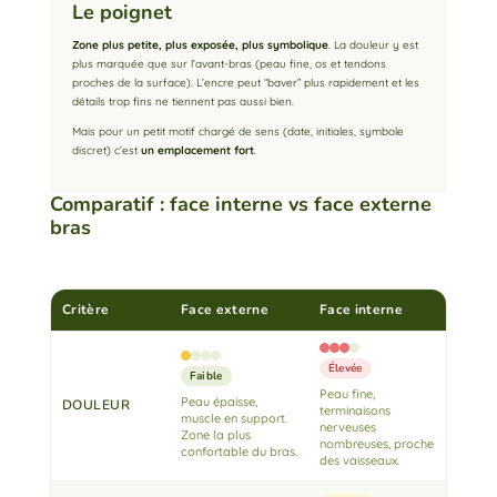
Le poignet
Zone plus petite, plus exposée, plus symbolique
. La douleur y est
plus marquée que sur l’avant-bras (peau fine, os et tendons
proches de la surface). L’encre peut “baver” plus rapidement et les
détails trop fins ne tiennent pas aussi bien.
Mais pour un petit motif chargé de sens (date, initiales, symbole
discret) c’est
un emplacement fort
.
Comparatif : face interne vs face externe
bras
Critère
Face externe
Face interne
Élevée
Faible
Peau fine,
Peau épaisse,
DOULEUR
terminaisons
muscle en support.
nerveuses
Zone la plus
nombreuses, proche
confortable du bras.
des vaisseaux.