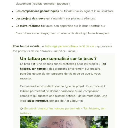
classement (réaliste animalier, japonais)
Les compositions géométriques
ou tribales qui soulignent la musculature
Les projets de sleeve
qui s’étendent sur plusieurs séances.
Le micro-réalisme
fait aussi son apparition sur le bras : portrait sur
l’avant-bras ou le biceps, avec un niveau de détail qui force le respect.
Pour tout le monde
: le
tatouage personnalisé « récit de vie »
qui raconte
ton parcours de vie à travers une pièce unique.
Un tattoo personnalisé sur le bras ?
Le bras est l’une de mes zones préférées pour les projets «
Ton
histoire, ton tattoo
», des créations entièrement sur mesure,
pensées autour de ton parcours de vie et de ce que tu veux
raconter.
Ce qui rend le bras idéal pour ce type de projet : la surface et la
lisibilité permettent de donner naissance à une composition
complète qui raconte une histoire entière. Pas un motif isolé. Une
vraie
pièce narrative
, pensée de A à Z pour toi.
👉
En savoir plus sur les tattoos personnels « Ton histoire, ton
tattoo
»