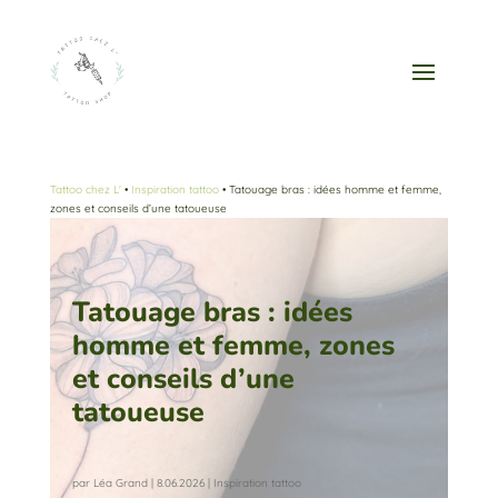
Tattoo chez L'
•
Inspiration tattoo
•
Tatouage bras : idées homme et femme,
zones et conseils d’une tatoueuse
Tatouage bras : idées
homme et femme, zones
et conseils d’une
tatoueuse
par
Léa Grand
|
8.06.2026
|
Inspiration tattoo