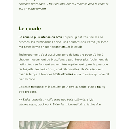
couches profondes. Il faut un tatoueur qui maîtrise bien la zone et
qui y va doucement.
Le coude
La zone la plus intense du bras
. La peau y est très fine, les os
proches, les terminaisons nerveuses nombreuses. Perso, j’ai lâché
ma petite larme en me faisant tatouer le coude.
Techniquement, c’est aussi une zone délicate : la peau s’étire à
chaque mouvement du bras, l’encre peut fuser plus facilement, de
petits bleus se forment souvent très rapidement après le passage
de l’aiguille. Les traits fins y sont déconseillés : ils s’épaississent
avec le temps. Il faut des
traits affirmés
et un tatoueur qui connaît
bien la zone.
Ça reste tatouable et le résultat peut être superbe. Mais il faut y
être préparé.
✏️
Styles adaptés : motifs avec des traits affirmés, style
géométrique, blackwork. Éviter les micro-détails et le fine line.