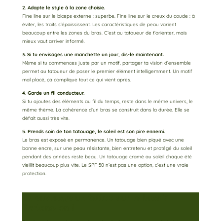
2. Adapte le style à la zone choisie.
Fine line sur le biceps externe : superbe. Fine line sur le creux du coude : à
éviter, les traits s’épaississent. Les caractéristiques de peau varient
beaucoup entre les zones du bras. C’est au tatoueur de t’orienter, mais
mieux vaut arriver informé.
3. Si tu envisages une manchette un jour, dis-le maintenant.
Même si tu commences juste par un motif, partager ta vision d’ensemble
permet au tatoueur de poser le premier élément intelligemment. Un motif
mal placé, ça complique tout ce qui vient après.
4. Garde un fil conducteur.
Si tu ajoutes des éléments au fil du temps, reste dans le même univers, le
même thème. La cohérence d’un bras se construit dans la durée. Elle se
défait aussi très vite.
5. Prends soin de ton tatouage, le soleil est son pire ennemi.
Le bras est exposé en permanence. Un tatouage bien piqué avec une
bonne encre, sur une peau résistante, bien entretenu et protégé du soleil
pendant des années reste beau. Un tatouage cramé au soleil chaque été
vieillit beaucoup plus vite. Le SPF 50 n’est pas une option, c’est une vraie
protection.
Tu envisage un tattoo sur le bras ?
Parlons-en !