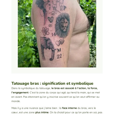
Tatouage bras : signification et symbolique
Dans la symbolique du tatouage,
le bras est associé à l’action, la force,
l’engagement
. C’est la zone du corps qui agit, qui tend la main, qui se met
en avant. Pas étonnant qu’on y inscrive souvent ce qu’on veut affirmer au
monde.
Mais il y a une nuance que j’aime bien : la
face interne
du bras, vers le
cœur, est une zone
plus intime
. On la choisit pour ce qu’on porte en soi, pas