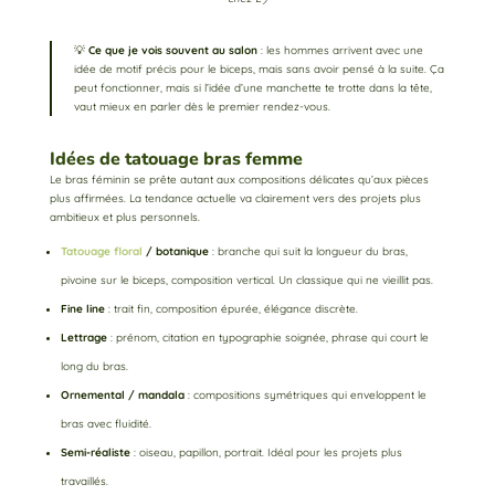
💡
Ce que je vois souvent au salon
: les hommes arrivent avec une
idée de motif précis pour le biceps, mais sans avoir pensé à la suite. Ça
peut fonctionner, mais si l’idée d’une manchette te trotte dans la tête,
vaut mieux en parler dès le premier rendez-vous.
Idées de tatouage bras femme
Le bras féminin se prête autant aux compositions délicates qu’aux pièces
plus affirmées. La tendance actuelle va clairement vers des projets plus
ambitieux et plus personnels.
Tatouage floral
/ botanique
: branche qui suit la longueur du bras,
pivoine sur le biceps, composition vertical. Un classique qui ne vieillit pas.
Fine line
: trait fin, composition épurée, élégance discrète.
Lettrage
: prénom, citation en typographie soignée, phrase qui court le
long du bras.
Ornemental / mandala
: compositions symétriques qui enveloppent le
bras avec fluidité.
Semi-réaliste
: oiseau, papillon, portrait. Idéal pour les projets plus
travaillés.