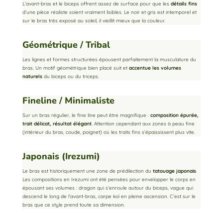
L’avant-bras et le biceps offrent assez de surface pour que les
détails fins
d’une pièce réaliste soient vraiment lisibles. Le noir et gris est intemporel et
sur le bras très exposé au soleil, il vieillit mieux que la couleur.
Géométrique / Tribal
Les lignes et formes structurées épousent parfaitement la musculature du
bras. Un motif géométrique bien placé suit et
accentue les volumes
naturels
du biceps ou du triceps.
Fineline / Minimaliste
Sur un bras régulier, le fine line peut être magnifique :
composition épurée,
trait délicat, résultat élégant
. Attention cependant aux zones à peau fine
(intérieur du bras, coude, poignet) où les traits fins s’épaississent plus vite.
Japonais (Irezumi)
Le bras est historiquement une zone de prédilection du
tatouage japonais
.
Les compositions en Irezumi ont été pensées pour envelopper le corps en
épousant ses volumes : dragon qui s’enroule autour du biceps, vague qui
descend le long de l’avant-bras, carpe koï en pleine ascension. C’est sur le
bras que ce style prend toute sa dimension.