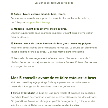
Les zones de douleurs sur le bras
🟢
Faible
: biceps externe, haut du bras, triceps.
Peau épaisse, muscle en support. La zone la plus confortable du bras,
parfaite pour
un premier tatouage
.
🟡
Modérée
: avant-bras externe, milieu du bras.
Douleur supportable pour la grande majorité. L’avant-bras interne est un
cran au-dessus.
🔴
Élevée : creux du coude, intérieur du bras (vers l’aisselle), poignet.
Peau fine, zones riches en terminaisons nerveuses. Le coude est clairement
la zone la plus intense du bras, j’y ai moi-même lâché une larme.
💡
La durée de séance joue autant que la zone. Une zone “modérée”
devient beaucoup plus éprouvante au bout de 4 heures. Prévois des pauses
et mange bien avant.
Mes 5 conseils avant de te faire tatouer le bras
Voici les conseils que je partage à chaque personne qui arrive avec un
projet de tatouage sur le bras dans mon shop, à Vonnas.
1. Pense avant d’agir.
Le bras est une zone visible et exposée au quotidien.
Prends le temps de choisir un motif qui te ressemblera encore dans dix ans.
On grandit, on évolue, on change et parfois on regrette. Il y a toujours des
solutions, mais réfléchir avant reste la meilleure d’entre elles.